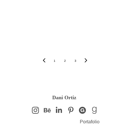
Más artículos de interés
1
2
3
Dani Ortiz 
Portafolio
Blog Flow Design