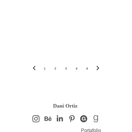
Más artículos de interés
1
2
3
4
6
Dani Ortiz 
Portafolio
Blog Flow Design